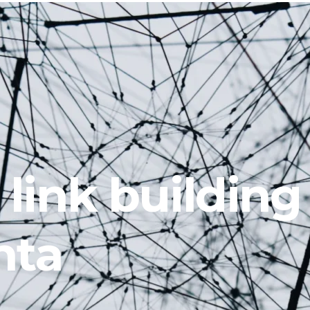
 link building
nta