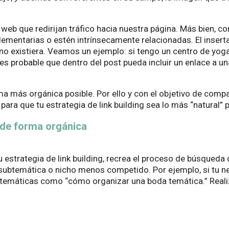
r web que redirijan tráfico hacia nuestra página. Más bien, c
entarias o estén intrínsecamente relacionadas. El insertar 
no existiera. Veamos un ejemplo: si tengo un centro de yoga y
s probable que dentro del post pueda incluir un enlace a un
orma más orgánica posible. Por ello y con el objetivo de com
ra que tu estrategia de link building sea lo más “natural” 
g de forma orgánica
u estrategia de link building, recrea el proceso de búsqueda
subtemática o nicho menos competido. Por ejemplo, si tu ne
subtemáticas como “cómo organizar una boda temática.” Real