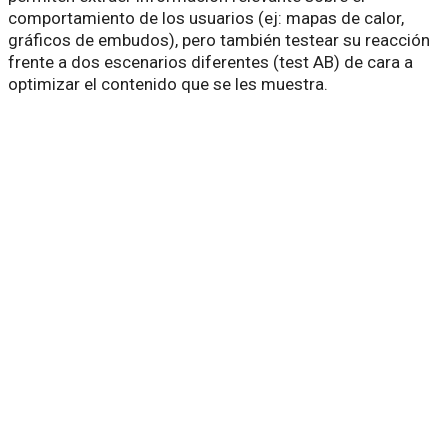
comportamiento de los usuarios (ej: mapas de calor,
gráficos de embudos), pero también testear su reacción
frente a dos escenarios diferentes (test AB) de cara a
optimizar el contenido que se les muestra.
¿Tienes algún proyecto por analizar?
¿Hablamos?
Inicio
»
Servicios
»
Analítica y CRO